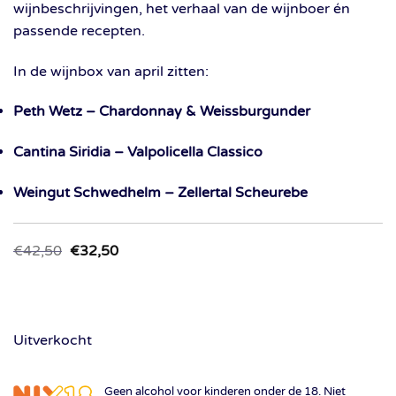
wijnbeschrijvingen, het verhaal van de wijnboer én
passende recepten.
In de wijnbox van april zitten:
Peth Wetz – Chardonnay & Weissburgunder
Cantina Siridia – Valpolicella Classico
Weingut Schwedhelm – Zellertal Scheurebe
Oorspronkelijke
Huidige
€
42,50
€
32,50
prijs
prijs
was:
is:
€42,50.
€32,50.
Uitverkocht
Geen alcohol voor kinderen onder de 18. Niet