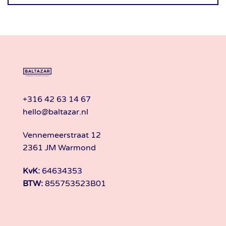
+316 42 63 14 67
hello@baltazar.nl
Vennemeerstraat 12
2361 JM Warmond
KvK:
64634353
BTW:
855753523B01