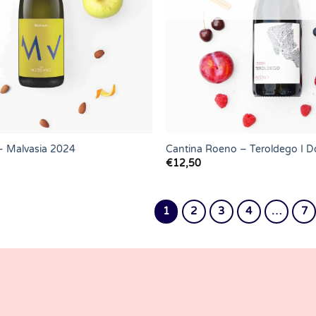
 Malvasia 2024
Cantina Roeno – Teroldego I D
€
12,50
1
2
3
4
…
7