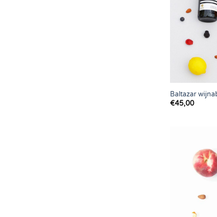
Baltazar wij
€
45,00