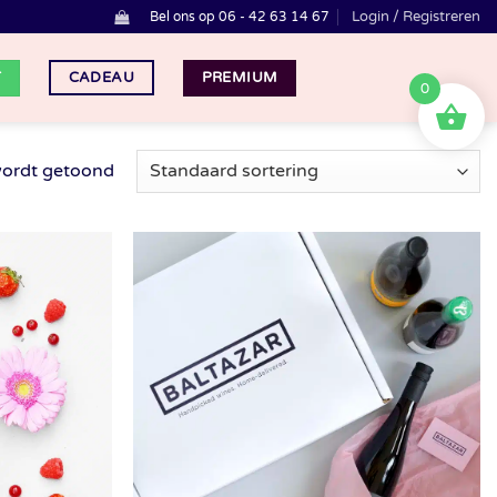
Login / Registreren
Bel ons op 06 - 42 63 14 67
T
PREMIUM
CADEAU
0
wordt getoond