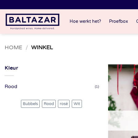
Ga
naar
inhoud
Hoe werkt het?
Proefbox
HOME
/
WINKEL
Kleur
Rood
(1)
Bubbels
Rood
rosé
Wit