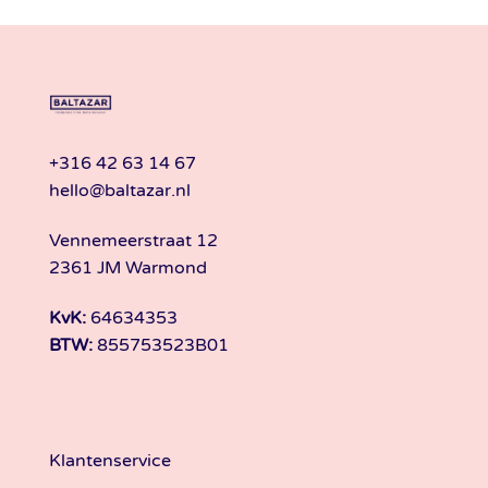
+316 42 63 14 67
hello@baltazar.nl
Vennemeerstraat 12
2361 JM Warmond
KvK:
64634353
BTW:
855753523B01
Klantenservice