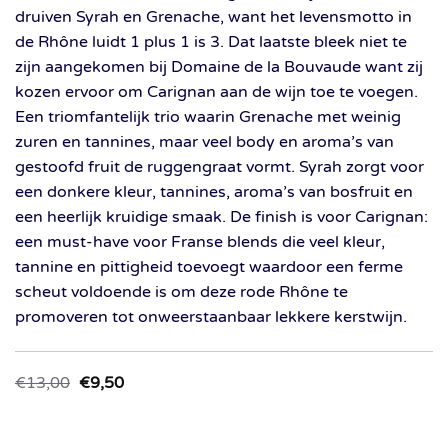
druiven Syrah en Grenache, want het levensmotto in
de Rhône luidt 1 plus 1 is 3. Dat laatste bleek niet te
zijn aangekomen bij Domaine de la Bouvaude want zij
kozen ervoor om Carignan aan de wijn toe te voegen.
Een triomfantelijk trio waarin Grenache met weinig
zuren en tannines, maar veel body en aroma’s van
gestoofd fruit de ruggengraat vormt. Syrah zorgt voor
een donkere kleur, tannines, aroma’s van bosfruit en
een heerlijk kruidige smaak. De finish is voor Carignan:
een must-have voor Franse blends die veel kleur,
tannine en pittigheid toevoegt waardoor een ferme
scheut voldoende is om deze rode Rhône te
promoveren tot onweerstaanbaar lekkere kerstwijn.
Oorspronkelijke
Huidige
€
13,00
€
9,50
prijs
prijs
was:
is:
€13,00.
€9,50.