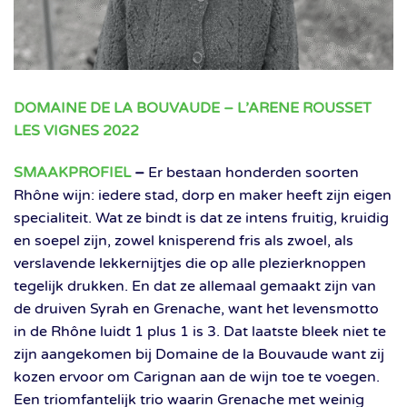
DOMAINE DE LA BOUVAUDE – L’ARENE ROUSSET
LES VIGNES 2022
SMAAKPROFIEL
–
Er bestaan honderden soorten
Rhône wijn: iedere stad, dorp en maker heeft zijn eigen
specialiteit. Wat ze bindt is dat ze intens fruitig, kruidig
en soepel zijn, zowel knisperend fris als zwoel, als
verslavende lekkernijtjes die op alle plezierknoppen
tegelijk drukken. En dat ze allemaal gemaakt zijn van
de druiven Syrah en Grenache, want het levensmotto
in de Rhône luidt 1 plus 1 is 3. Dat laatste bleek niet te
zijn aangekomen bij Domaine de la Bouvaude want zij
kozen ervoor om Carignan aan de wijn toe te voegen.
Een triomfantelijk trio waarin Grenache met weinig