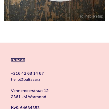
+316 42 63 14 67
hello@baltazar.nl
Vennemeerstraat 12
2361 JM Warmond
KvK:
64634353