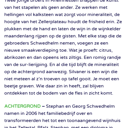
Twee jonge broers in Rheinhessen snappen de kunst
van het stapelen als geen ander. Ze werken met
hellingen vol kalksteen wat zorgt voor mineraliteit, de
hoogte van het Zellerplateau houdt de frisheid erin. Ze
plukken met de hand en laten de wijn in de wijnkelder
maandenlang rijpen op de gisten. Met elke stap die de
gebroeders Schwedhelm nemen, voegen ze een
nieuwe smaakverdieping toe. Wat je proeft: citrus,
abrikozen en dan opeens iets ziltigs. Een romig randje
van de sur-lierijping. En al die tijd blijft de mineraliteit
op de achtergrond aanwezig. Silvaner is een wijn die
niet meteen al z’n troeven op tafel gooit. Je moet een
beetje graven. Wie daar zin in heeft, zal blijven
ontdekken tot de bodem van de fles in zicht komt.
ACHTERGROND
–
Stephan en Georg Schwedhelm
namen in 2006 het familiebedrijf over en
transformeerden het tot een toonaangevend wijnhuis
in het Zellertal, Pfalz. Stephan, met een diploma in