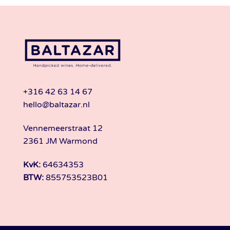
+316 42 63 14 67
hello@baltazar.nl
Vennemeerstraat 12
2361 JM Warmond
KvK:
64634353
BTW:
855753523B01