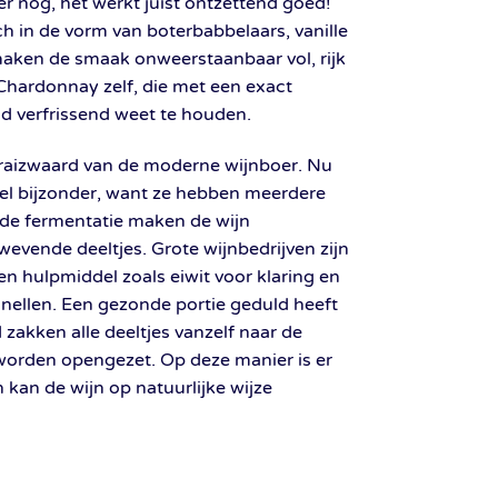
er nog, het werkt juist ontzettend goed!
h in de vorm van boterbabbelaars, vanille
 maken de smaak onweerstaanbaar vol, rijk
 Chardonnay zelf, die met een exact
d verfrissend weet te houden.
eraizwaard van de moderne wijnboer. Nu
eel bijzonder, want ze hebben meerdere
 de fermentatie maken de wijn
zwevende deeltjes. Grote wijnbedrijven zijn
 hulpmiddel zoals eiwit voor klaring en
rsnellen. Een gezonde portie geduld heeft
d zakken alle deeltjes vanzelf naar de
worden opengezet. Op deze manier is er
 kan de wijn op natuurlijke wijze