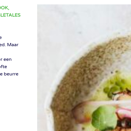
OOK,
BLETALES
e
oed. Maar
or een
ofte
ge beurre