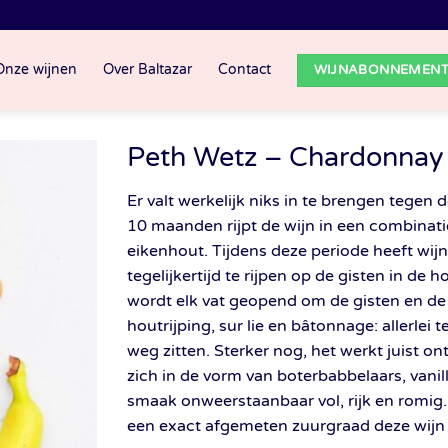
Onze wijnen
Over Baltazar
Contact
WIJNABONNEMEN
Peth Wetz – Chardonnay 
Er valt werkelijk niks in te brengen tege
10 maanden rijpt de wijn in een combinati
eikenhout. Tijdens deze periode heeft wi
tegelijkertijd te rijpen op de gisten in d
wordt elk vat geopend om de gisten en de 
houtrijping, sur lie en bâtonnage: allerlei
weg zitten. Sterker nog, het werkt juist o
zich in de vorm van boterbabbelaars, vanil
smaak onweerstaanbaar vol, rijk en romig.
een exact afgemeten zuurgraad deze wijn 