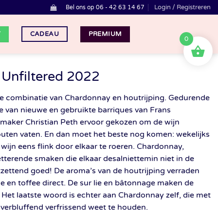
Login / Registreren
Bel ons op 06 - 42 63 14 67
T
PREMIUM
CADEAU
0
Unfiltered 2022
n de combinatie van Chardonnay en houtrijping. Gedurende
e van nieuwe en gebruikte barriques van Frans
jnmaker Christian Peth ervoor gekozen om de wijn
e houten vaten. En dan moet het beste nog komen: wekelijks
wijn eens flink door elkaar te roeren. Chardonnay,
 tetterende smaken die elkaar desalniettemin niet in de
ntzettend goed! De aroma’s van de houtrijping verraden
le en toffee direct. De sur lie en bâtonnage maken de
 Het laatste woord is echter aan Chardonnay zelf, die met
verbluffend verfrissend weet te houden.