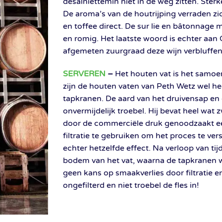
desalniettemin niet in de weg zitten. Sterk
De aroma’s van de houtrijping verraden zic
en toffee direct. De sur lie en bâtonnage
en romig. Het laatste woord is echter aan
afgemeten zuurgraad deze wijn verbluffen
SERVEREN
–
Het houten vat is het samo
zijn de houten vaten van Peth Wetz wel h
tapkranen. De aard van het druivensap en
onvermijdelijk troebel. Hij bevat heel wat 
door de commerciële druk genoodzaakt een
filtratie te gebruiken om het proces te ve
echter hetzelfde effect. Na verloop van tij
bodem van het vat, waarna de tapkranen 
geen kans op smaakverlies door filtratie en
ongefilterd en niet troebel de fles in!