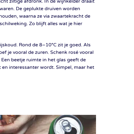
icht ziltige afdronk. In de wijnkelder draait
bewaren. De geplukte druiven worden
houden, waarna ze via zwaartekracht de
chilweking. Zo blijft alles wat je hier
t ijskoud. Rond de 8–10°C zit je goed. Als
roef je vooral de zuren. Schenk rosé vooral
 Een beetje ruimte in het glas geeft de
 en interessanter wordt. Simpel, maar het