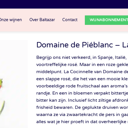
Onze wijnen
Over Baltazar
Contact
WIJNABONNEMEN
Domaine de Piéblanc – L
Begrijp ons niet verkeerd, in Spanje, Ita
voortreffelijke rosé. Maar in een roze gekl
middelpunt. La Cocinnelle van Domaine de 
een slappe rosé, die het van een mooie k
voorbeeldige rode fruitschaal aan aroma’s
randje. En een in bloemen verpakt bittert
bitter kan zijn. Inclusief licht ziltige afdr
frisheid bewaren. De geplukte druiven wo
waarna ze via zwaartekracht de pers in gaa
alles wat je hier proeft in dat overheerlijke 