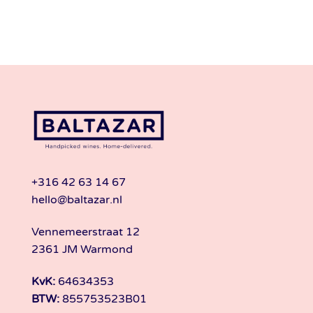
+316 42 63 14 67
hello@baltazar.nl
Vennemeerstraat 12
2361 JM Warmond
KvK:
64634353
BTW:
855753523B01