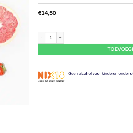
€
14,50
Domaine de Piéblanc - La Coccinelle rosé 2025 
TOEVOEG
Geen alcohol voor kinderen onder de 