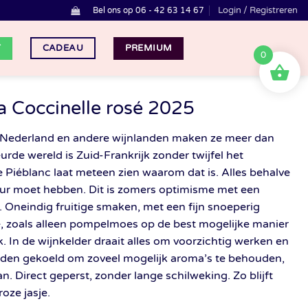
Login / Registreren
Bel ons op 06 - 42 63 14 67
T
PREMIUM
CADEAU
0
a Coccinelle rosé 2025
lië, Nederland en andere wijnlanden maken ze meer dan
eurde wereld is Zuid-Frankrijk zonder twijfel het
Piéblanc laat meteen zien waarom dat is. Alles behalve
leur moet hebben. Dit is zomers optimisme met een
. Oneindig fruitige smaken, met een fijn snoeperig
je, zoals alleen pompelmoes op de best mogelijke manier
onk. In de wijnkelder draait alles om voorzichtig werken en
rden gekoeld om zoveel mogelijk aroma’s te behouden,
n. Direct geperst, zonder lange schilweking. Zo blijft
roze jasje.