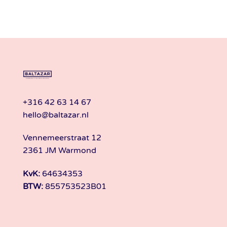
+316 42 63 14 67
hello@baltazar.nl
Vennemeerstraat 12
2361 JM Warmond
KvK:
64634353
BTW:
855753523B01