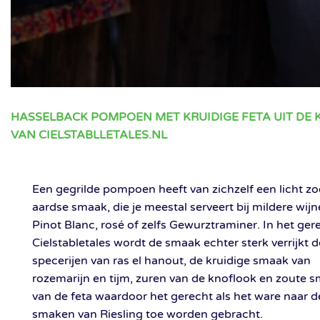
HASSELBACK POMPOEN MET KRUIDIGE FETA UIT DE 
VAN CIELSTABLLETALES.NL
Een gegrilde pompoen heeft van zichzelf een licht zo
aardse smaak, die je meestal serveert bij mildere wijn
Pinot Blanc, rosé of zelfs Gewurztraminer. In het ger
Cielstabletales wordt de smaak echter sterk verrijkt 
specerijen van ras el hanout, de kruidige smaak van
rozemarijn en tijm, zuren van de knoflook en zoute 
van de feta waardoor het gerecht als het ware naar d
smaken van Riesling toe worden gebracht.