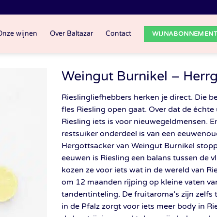
Onze wijnen
Over Baltazar
Contact
WIJNABONNEMEN
Weingut Burnikel – Herrg
Rieslingliefhebbers herken je direct. Die
fles Riesling open gaat. Over dat de écht
Riesling iets is voor nieuwegeldmensen. E
restsuiker onderdeel is van een eeuwenou
Hergottsacker van Weingut Burnikel stopp
eeuwen is Riesling een balans tussen de vli
kozen ze voor iets wat in de wereld van Rie
om 12 maanden rijping op kleine vaten va
tandentinteling. De fruitaroma’s zijn zelfs
in de Pfalz zorgt voor iets meer body in R