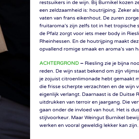
restsuikers in de wijn. Bij Burnikel kozen z
een zeldzaamheid is: houtrijping. Zeker al
vaten van frans eikenhout. De zuren zorg
fruitaroma’s zijn zelfs tot in het tropische
de Pfalz zorgt voor iets meer body in Riesl
Rheinhessen. En de houtrijping maakt de
opvallend romige smaak en aroma’s van h
ACHTERGROND
–
Riesling zie je bijna no
reden. De wijn staat bekend om zijn vlijms
je zojuist citroenlimonade hebt gemaakt 
die frisse scherpte verzachten en de wijn v
eigenlijk verlangt. Daarnaast is de Duitse R
uitdrukken van terroir en jaargang. Die v
gaan onder de invloed van hout. Het is dus
stijlvoorkeur. Maar Weingut Burnikel bewij
werken en vooral geweldig lekker kan zijn.