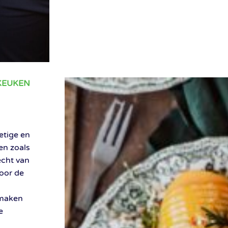
KEUKEN
etige en
en zoals
echt van
door de
smaken
e