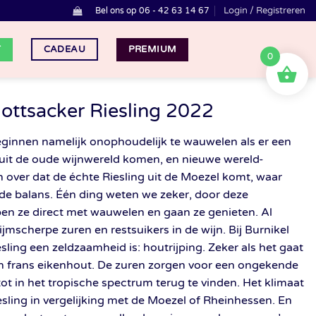
Login / Registreren
Bel ons op 06 - 42 63 14 67
T
PREMIUM
CADEAU
0
ottsacker Riesling 2022
 beginnen namelijk onophoudelijk te wauwelen als er een
e uit de oude wijnwereld komen, en nieuwe wereld-
n over dat de échte Riesling uit de Moezel komt, waar
de balans. Één ding weten we zeker, door deze
en ze direct met wauwelen en gaan ze genieten. Al
jmscherpe zuren en restsuikers in de wijn. Bij Burnikel
sling een zeldzaamheid is: houtrijping. Zeker als het gaat
n frans eikenhout. De zuren zorgen voor een ongekende
 tot in het tropische spectrum terug te vinden. Het klimaat
iesling in vergelijking met de Moezel of Rheinhessen. En