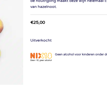
de houtrijping maakt deze wijn helemaal
van hazelnoot.
€
25,00
Uitverkocht
Geen alcohol voor kinderen onder de 