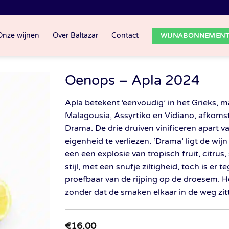
Onze wijnen
Over Baltazar
Contact
WIJNABONNEMEN
Oenops – Apla 2024
Apla betekent ‘eenvoudig’ in het Grieks, m
Malagousia, Assyrtiko en Vidiano, afkomst
Drama. De drie druiven vinificeren apart v
eigenheid te verliezen. ‘Drama’ ligt de wij
een een explosie van tropisch fruit, citrus
stijl, met een snufje ziltigheid, toch is er
proefbaar van de rijping op de droesem. He
zonder dat de smaken elkaar in de weg zit
€
16,00