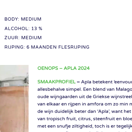
BODY: MEDIUM
ALCOHOL: 13 %
ZUUR: MEDIUM
RIJPING: 6 MAANDEN FLESRIJPING
OENOPS – APLA 2024
SMAAKPROFIEL
–
Apla betekent ‘eenvoudi
allesbehalve simpel. Een blend van Malago
oude wijngaarden uit de Griekse wijnstreek
van elkaar en rijpen in amfora om zo min mo
de wijn duidelijk beter dan ‘Apla’, want h
van tropisch fruit, citrus, steenfruit en blo
met een snufje ziltigheid, toch is er tegel