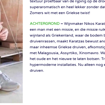
textuur proefbaar van de rijping op de dro
superaromatisch en heel lekker zonder dat
Zomers wit met een Griekse twist!
ACHTERGROND
–
Wijnmaker Nikos Karat
een man met een missie, en die missie ruik
wijnland als Griekenland, waar de bodem 
druivenrassen, maakt Karatzas bewust and
maar inheemse Griekse druiven, afkomsti
met Malagousia, Assyrtiko, Xinomavro. Wa
het oude en het nieuwe te laten botsen. Tra
hypermoderne installaties. Nu alleen nog 
druiven.