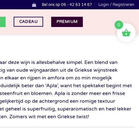
Login / Registreren
Bel ons op 06 - 42 63 14 67
T
PREMIUM
CADEAU
0
aar deze wijn is allesbehalve simpel. Een blend van
ig van oude wijngaarden uit de Griekse wijnstreek
an elkaar en rijpen in amfora om zo min mogelijk
n duidelijk beter dan ‘Apla’, want het spektakel begint met
, steenfruit en bloemen. Apla is zonder meer een frisse
 tegelijkertijd op de achtergrond een romige textuur
t geheel is superfruitig, superaromatisch en heel lekker
ten. Zomers wit met een Griekse twist!