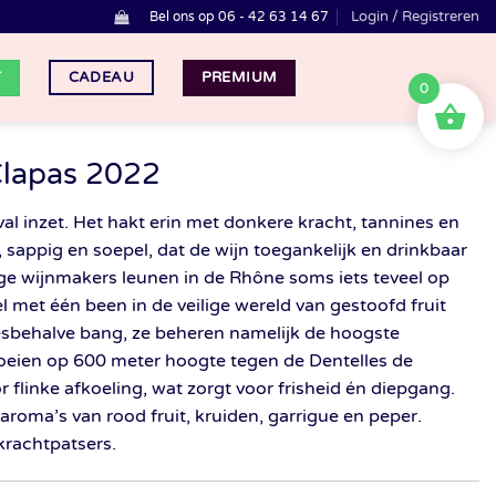
Login / Registreren
Bel ons op 06 - 42 63 14 67
T
PREMIUM
CADEAU
0
Clapas 2022
al inzet. Het hakt erin met donkere kracht, tannines en
, sappig en soepel, dat de wijn toegankelijk en drinkbaar
ge wijnmakers leunen in de Rhône soms iets teveel op
l met één been in de veilige wereld van gestoofd fruit
lesbehalve bang, ze beheren namelijk de hoogste
oeien op 600 meter hoogte tegen de Dentelles de
r flinke afkoeling, wat zorgt voor frisheid én diepgang.
 aroma’s van rood fruit, kruiden, garrigue en peper.
krachtpatsers.