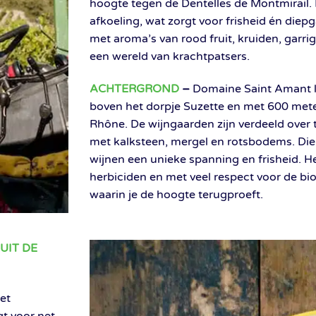
hoogte tegen de Dentelles de Montmirail. D
afkoeling, wat zorgt voor frisheid én diepg
met aroma’s van rood fruit, kruiden, garri
een wereld van krachtpatsers.
ACHTERGROND
–
Domaine Saint Amant li
boven het dorpje Suzette en met 600 met
Rhône. De wijngaarden zijn verdeeld over t
met kalksteen, mergel en rotsbodems. Die 
wijnen een unieke spanning en frisheid. H
herbiciden en met veel respect voor de biod
waarin je de hoogte terugproeft.
UIT DE
het
gt voor net