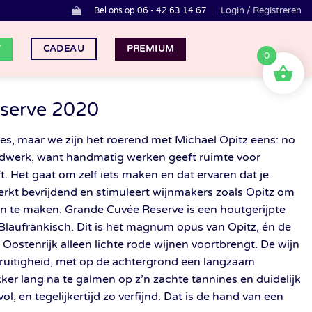
Login / Registreren
Bel ons op 06 - 42 63 14 67
T
PREMIUM
CADEAU
0
eserve 2020
les, maar we zijn het roerend met Michael Opitz eens: no
handwerk, want handmatig werken geeft ruimte voor
t. Het gaat om zelf iets maken en dat ervaren dat je
rkt bevrijdend en stimuleert wijnmakers zoals Opitz om
n te maken. Grande Cuvée Reserve is een houtgerijpte
Blaufränkisch. Dit is het magnum opus van Opitz, én de
 Oostenrijk alleen lichte rode wijnen voortbrengt. De wijn
 fruitigheid, met op de achtergrond een langzaam
er lang na te galmen op z’n zachte tannines en duidelijk
 en tegelijkertijd zo verfijnd. Dat is de hand van een