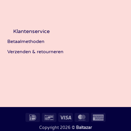
Klantenservice
Betaalmethoden
Verzenden & retourneren
IDeal
Bancontact
Visa
MasterCard
American
Express
Copyright 2026 ©
Baltazar