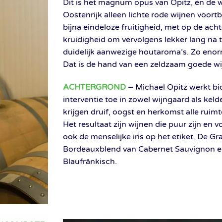
Dit is het magnum opus van Opitz, én de wi
Oostenrijk alleen lichte rode wijnen voort
bijna eindeloze fruitigheid, met op de 
kruidigheid om vervolgens lekker lang na 
duidelijk aanwezige houtaroma’s. Zo enorm 
Dat is de hand van een zeldzaam goede w
ACHTERGROND
–
Michael Opitz werkt b
interventie toe in zowel wijngaard als kelde
krijgen druif, oogst en herkomst alle ruim
Het resultaat zijn wijnen die puur zijn e
ook de menselijke iris op het etiket. De G
Bordeauxblend van Cabernet Sauvignon en 
Blaufränkisch.