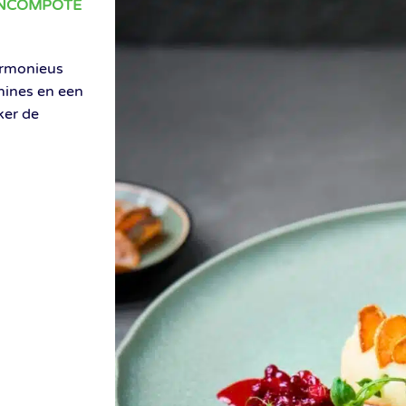
ENCOMPOTE
armonieus
nines en een
ker de