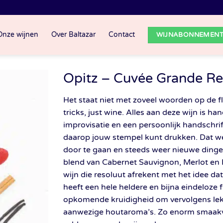
Onze wijnen
Over Baltazar
Contact
WIJNABONNEMEN
Opitz – Cuvée Grande R
Het staat niet met zoveel woorden op de f
tricks, just wine. Alles aan deze wijn is 
improvisatie en een persoonlijk handschrif
daarop jouw stempel kunt drukken. Dat we
door te gaan en steeds weer nieuwe dinge
blend van Cabernet Sauvignon, Merlot en 
wijn die resoluut afrekent met het idee dat
heeft een hele heldere en bijna eindeloze
opkomende kruidigheid om vervolgens lekk
aanwezige houtaroma’s. Zo enorm smaakvol,