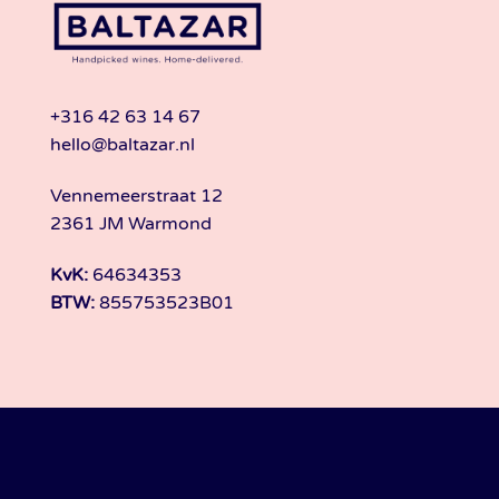
+316 42 63 14 67
hello@baltazar.nl
Vennemeerstraat 12
2361 JM Warmond
KvK:
64634353
BTW:
855753523B01