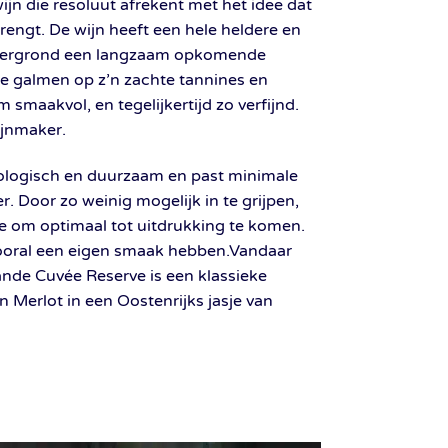
jn die resoluut afrekent met het idee dat
brengt. De wijn heeft een hele heldere en
achtergrond een langzaam opkomende
te galmen op z’n zachte tannines en
smaakvol, en tegelijkertijd zo verfijnd.
ijnmaker.
iologisch en duurzaam en past minimale
r. Door zo weinig mogelijk in te grijpen,
te om optimaal tot uitdrukking te komen.
n vooral een eigen smaak hebben.Vandaar
rande Cuvée Reserve is een klassieke
Merlot in een Oostenrijks jasje van