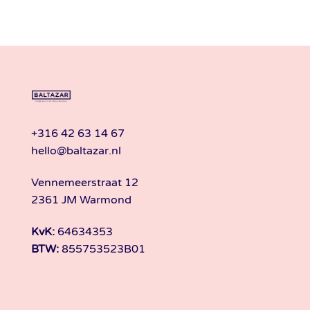
+316 42 63 14 67
hello@baltazar.nl
Vennemeerstraat 12
2361 JM Warmond
KvK:
64634353
BTW:
855753523B01