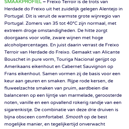
SMAAKPROFIEL
–
Freixo Terroir is de trots van
Herdade do Freixo uit het zuidelijk gelegen Alentejo in
Portugal. Dit is veruit de warmste grote wijnregio van
Portugal. Zomers van 35 tot 40°C zijn normaal, met
extreem droge omstandigheden. De hitte zorgt
doorgaans voor volle, zware wijnen met hoge
alcoholpercentages. En juist daarin verrast de Freixo
Terroir van Herdade do Freixo. Gemaakt van Alicante
Bouschet in pure vorm, Touriga Nacional gerijpt op
Amerikaans eikenhout en Cabernet Sauvignon op
Frans eikenhout. Samen vormen zij de basis voor een
keur aan geuren en smaken. Rijpe rode kersen, de
fluweelzachte smaken van pruim, aardbeien die
balanceren op een lijntje van marmelade, geroosterde
noten, vanille en een opvallend rokerig randje van een
sigarenkistje. De combinatie van deze drie druiven is
bijna obsceen comfortabel.
Smooth
op de best
mogelijke manier, en tegelijkertijd onverwacht