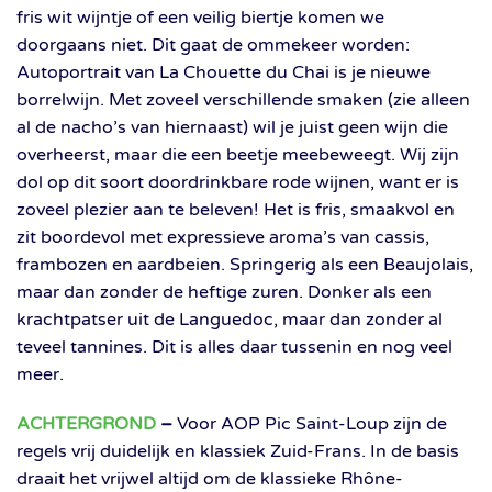
fris wit wijntje of een veilig biertje komen we
doorgaans niet. Dit gaat de ommekeer worden:
Autoportrait van La Chouette du Chai is je nieuwe
borrelwijn. Met zoveel verschillende smaken (zie alleen
al de nacho’s van hiernaast) wil je juist geen wijn die
overheerst, maar die een beetje meebeweegt. Wij zijn
dol op dit soort doordrinkbare rode wijnen, want er is
zoveel plezier aan te beleven! Het is fris, smaakvol en
zit boordevol met expressieve aroma’s van cassis,
frambozen en aardbeien. Springerig als een Beaujolais,
maar dan zonder de heftige zuren. Donker als een
krachtpatser uit de Languedoc, maar dan zonder al
teveel tannines. Dit is alles daar tussenin en nog veel
meer.
ACHTERGROND
–
Voor AOP Pic Saint-Loup zijn de
regels vrij duidelijk en klassiek Zuid-Frans. In de basis
draait het vrijwel altijd om de klassieke Rhône-