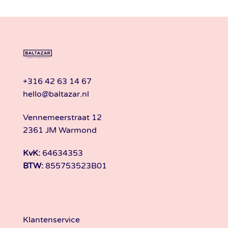
+316 42 63 14 67
hello@baltazar.nl
Vennemeerstraat 12
2361 JM Warmond
KvK:
64634353
BTW:
855753523B01
Klantenservice