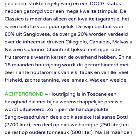
gebieden, strikte regelgeving en een DOCG-status
hebben gezorgd voor een mega kwaliteitsimpuls. De
Classico is meer dan alleen een kwaliteitsgarantie, het
is een belofte voor puur geluk. De wijn bestaat voor
80% uit Sangiovese, de overige 20% worden verdeeld
over de inheemse druiven Ciliegiolo, Canaiolo, Malvasia
Nera en Colorino. Chianti zit tjokvol met rijpe rode
fruitaroma’s waarin kersen de overhand hebben. En na
18 maanden houtrijping wordt dit gecombineerd met
zeer riante houtaroma’s van eik, tabak en vanille. Veel
frisheid, zachte tannine, veel smaak. Wat een weelde.
ACHTERGROND
–
Houtrijping is in Toscane een
bezigheid die met bijna wetenschappelijke precisie
wordt uitgevoerd. Zo rijpen de handgeplukte
Sangiovesedruiven deels op klassieke Italiaanse Botti
(2700 liter), een deel op nieuwe barrique (250 liter) en
de rest op oudere tonneaux (500 liter). Na 18 maanden