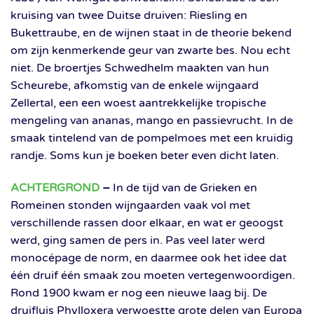
kruising van twee Duitse druiven: Riesling en
Bukettraube, en de wijnen staat in de theorie bekend
om zijn kenmerkende geur van zwarte bes. Nou echt
niet. De broertjes Schwedhelm maakten van hun
Scheurebe, afkomstig van de enkele wijngaard
Zellertal, een een woest aantrekkelijke tropische
mengeling van ananas, mango en passievrucht. In de
smaak tintelend van de pompelmoes met een kruidig
randje. Soms kun je boeken beter even dicht laten.
ACHTERGROND
–
In de tijd van de Grieken en
Romeinen stonden wijngaarden vaak vol met
verschillende rassen door elkaar, en wat er geoogst
werd, ging samen de pers in. Pas veel later werd
monocépage de norm, en daarmee ook het idee dat
één druif één smaak zou moeten vertegenwoordigen.
Rond 1900 kwam er nog een nieuwe laag bij. De
druifluis Phylloxera verwoestte grote delen van Europa