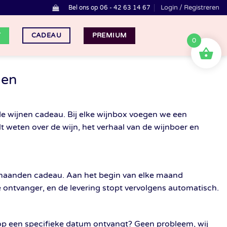
Login / Registreren
Bel ons op 06 - 42 63 14 67
T
PREMIUM
CADEAU
0
den
de wijnen cadeau. Bij elke wijnbox voegen we een
ilt weten over de wijn, het verhaal van de wijnboer en
 maanden cadeau. Aan het begin van elke maand
 ontvanger, en de levering stopt vervolgens automatisch.
 op een specifieke datum ontvangt? Geen probleem, wij