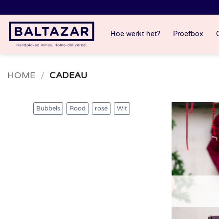
Ga
naar
inhoud
Hoe werkt het?
Proefbox
HOME
/
CADEAU
Bubbels
Rood
rosé
Wit