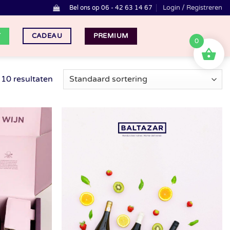
Login / Registreren
Bel ons op 06 - 42 63 14 67
T
PREMIUM
CADEAU
0
 10 resultaten