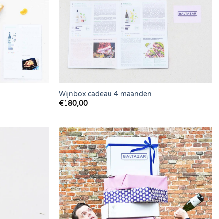
Wijnbox cadeau 4 maanden
€
180,00