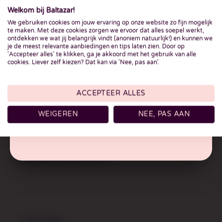
hello@baltazar.nl
Welkom bij Baltazar!
We gebruiken cookies om jouw ervaring op onze website zo fijn mogelijk
Vennemeerstraat 12
Ben je 18 jaar of ouder?
te maken. Met deze cookies zorgen we ervoor dat alles soepel werkt,
2361 JM Warmond
ontdekken we wat jij belangrijk vindt (anoniem natuurlijk!) en kunnen we
Volgens de Nederlandse wet mogen wij alleen
je de meest relevante aanbiedingen en tips laten zien. Door op
'Accepteer alles' te klikken, ga je akkoord met het gebruik van alle
alcohol verkopen aan personen van 18 jaar en ouder.
KvK:
64634353
cookies. Liever zelf kiezen? Dat kan via 'Nee, pas aan'.
BTW:
855753523B01
IK BEN 18 JAAR OF OUDER
ACCEPTEER ALLES
WEIGEREN
NEE, PAS AAN
IK BEN NOG GEEN 18 JAAR
Klantenservice
Betaalmethoden
Verzenden & retourneren
Informatie